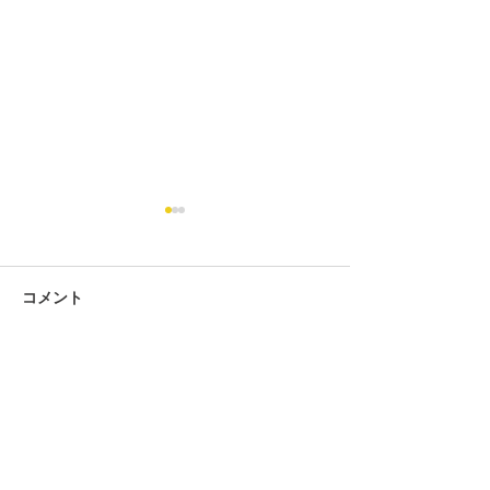
コメント
コメントを追加…
第434回 2026年7月度「あ
第434回 2026
んざん段位」検定試験 合
ろばん段位」検
格発表。
格発表。