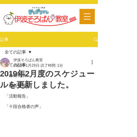
​習い事
記事
全ての記事
伊波そろばん教室
全ての記事
2019年1月29日
読了時間: 1分
2019年2月度のスケジュー
「合格発表」
ルを更新しました。
「最新情報」
「活動報告」
「十段合格者の声」