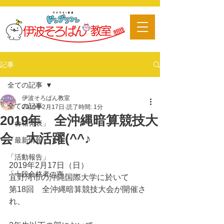
​習い事
記事
全ての記事
伊波そろばん教室
全ての記事
2019年2月17日
読了時間: 1分
2019年 全沖縄暗算競技大
「合格発表」
会 大活躍(^^♪
「最新情報」
「活動報告」
2019年2月17日（日）
「十段合格者の声」
宜野湾市の沖縄国際大学に於いて
第18回　全沖縄暗算競技大会が開催さ
れ、