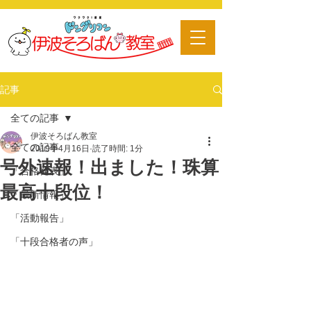
​習い事
記事
全ての記事
伊波そろばん教室
全ての記事
2019年4月16日
読了時間: 1分
号外速報！出ました！珠算
「合格発表」
最高十段位！
「最新情報」
「活動報告」
「十段合格者の声」