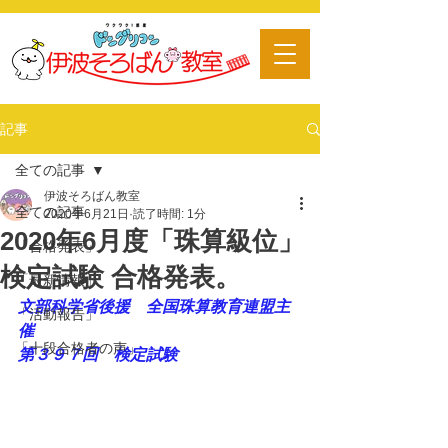
​習い事
記事
全ての記事
伊波そろばん教室
全ての記事
2020年6月21日
読了時間: 1分
2020年6月度「珠算級位」
「合格発表」
検定試験 合格発表。
「最新情報」
文部科学省後援　全国珠算教育連盟主
「活動報告」
催
「十段合格者の声」
第３９７回　検定試験