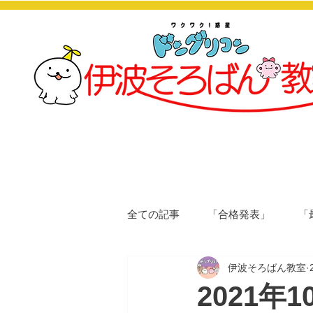
全ての記事
「合格発表」
「
伊波そろばん教室
2021