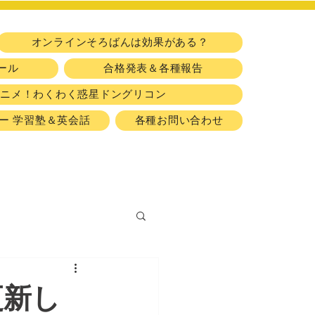
​習い事
オンラインそろばんは効果がある？
ール
合格発表＆各種報告
アニメ！わくわく惑星ドングリコン
ー 学習塾＆英会話
各種お問い合わせ
更新し