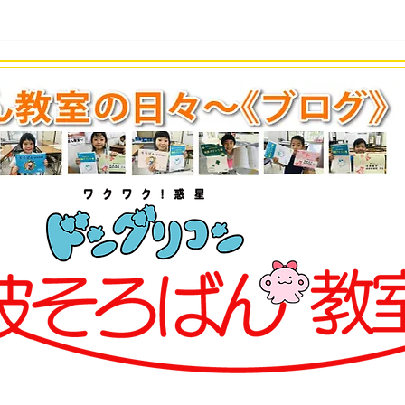
第434回 2026年7月度「あん
第4
ざん段位」検定試験 合格発
ばん
表。
表。