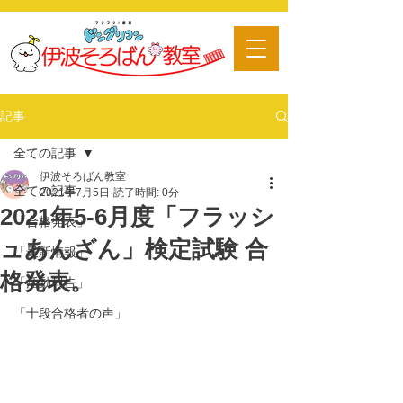
​習い事
記事
全ての記事
伊波そろばん教室
全ての記事
2021年7月5日
読了時間: 0分
2021年5-6月度「フラッシ
「合格発表」
ュあんざん」検定試験 合
「最新情報」
格発表。
「活動報告」
「十段合格者の声」