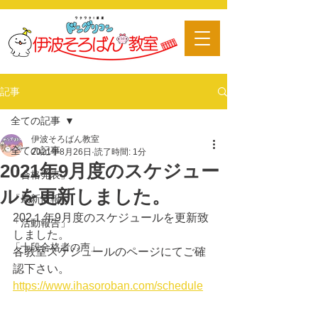
​習い事
記事
全ての記事
伊波そろばん教室
全ての記事
2021年8月26日
読了時間: 1分
2021年9月度のスケジュー
「合格発表」
ルを更新しました。
「最新情報」
202１年9月度のスケジュールを更新致
「活動報告」
しました。
「十段合格者の声」
各教室スケジュールのページにてご確
認下さい。
https://www.ihasoroban.com/schedule