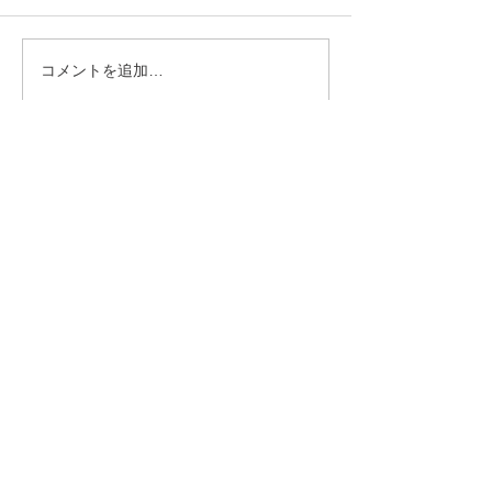
コメントを追加…
第434回 2026年7月度「あ
第434回 2026
んざん段位」検定試験 合
ろばん段位」検
格発表。
格発表。
トップページ
伊波あんざんそろばん教室とは
教室案内＆スケジュール
各種報告
サイトポリシー