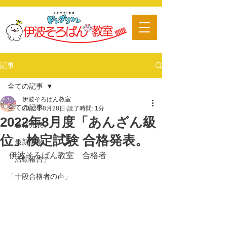
​習い事
記事
全ての記事
伊波そろばん教室
全ての記事
2022年8月28日
読了時間: 1分
2022年8月度「あんざん級
「合格発表」
位」検定試験 合格発表。
「最新情報」
伊波そろばん教室　合格者
「活動報告」
「十段合格者の声」