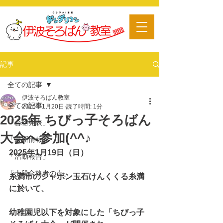
​習い事
記事
全ての記事
伊波そろばん教室
全ての記事
2025年1月20日
読了時間: 1分
2025年 ちびっ子そろばん
「合格発表」
大会へ参加(^^♪
「最新情報」
2025年1月19日（日）
「活動報告」
「十段合格者の声」
糸満市のシャボン玉石けんくくる糸満
に於いて、
幼稚園児以下を対象にした「ちびっ子