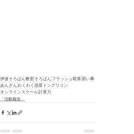
伊波そろばん教室
そろばん
フラッシュ暗算
習い事
あんざん
わくわく惑星ドングリコン
オンラインスクール
計算力
「活動報告」