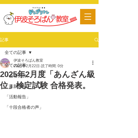
​習い事
記事
全ての記事
伊波そろばん教室
全ての記事
2025年2月22日
読了時間: 0分
2025年2月度「あんざん級
「合格発表」
位」検定試験 合格発表。
「最新情報」
「活動報告」
「十段合格者の声」