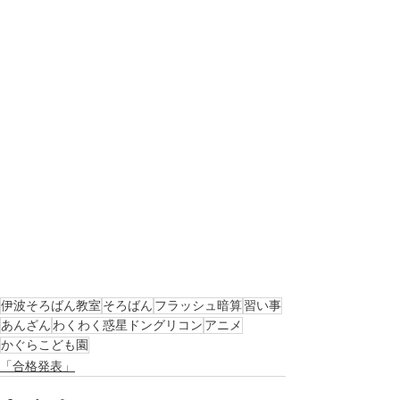
伊波そろばん教室
そろばん
フラッシュ暗算
習い事
あんざん
わくわく惑星ドングリコン
アニメ
かぐらこども園
「合格発表」