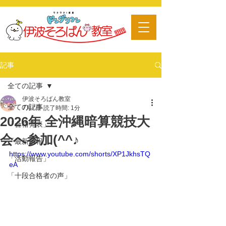
​習い事
記事
全ての記事
伊波そろばん教室
全ての記事
7月7日
読了時間: 1分
2026年 全沖縄暗算競技大
「合格発表」
会へ参加(^^♪
「最新情報」
https://www.youtube.com/shorts/XP1JkhsTQ
「活動報告」
eA
「十段合格者の声」