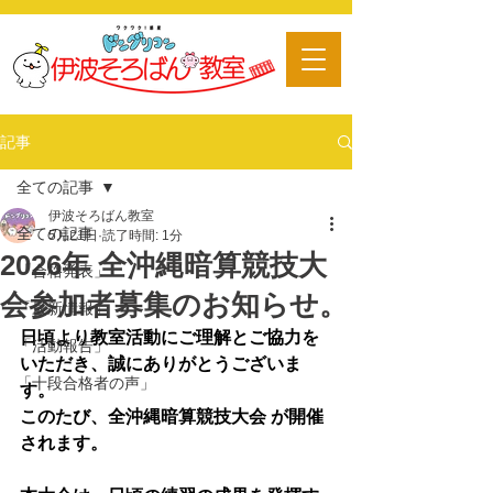
​習い事
記事
全ての記事
伊波そろばん教室
全ての記事
5月21日
読了時間: 1分
2026年 全沖縄暗算競技大
「合格発表」
会参加者募集のお知らせ。
「最新情報」
日頃より教室活動にご理解とご協力を
「活動報告」
いただき、誠にありがとうございま
「十段合格者の声」
す。
このたび、全沖縄暗算競技大会 が開催
されます。