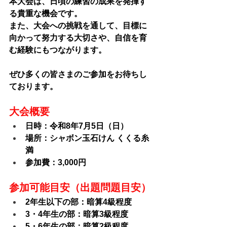
本大会は、日頃の練習の成果を発揮す
る貴重な機会です。
また、大会への挑戦を通して、目標に
向かって努力する大切さや、自信を育
む経験にもつながります。
ぜひ多くの皆さまのご参加をお待ちし
ております。
大会概要
日時：令和8年7月5日（日）
場所：シャボン玉石けん くくる糸
満
参加費：3,000円
参加可能目安（出題問題目安）
2年生以下の部：暗算4級程度
3・4年生の部：暗算3級程度
5・6年生の部：暗算2級程度