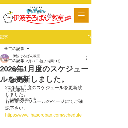
​習い事
記事
全ての記事
伊波そろばん教室
全ての記事
2025年12月27日
読了時間: 1分
2026年1月度のスケジュー
「合格発表」
ルを更新しました。
「最新情報」
2026年1月度のスケジュールを更新致
「活動報告」
しました。
「十段合格者の声」
各教室スケジュールのページにてご確
認下さい。
https://www.ihasoroban.com/schedule