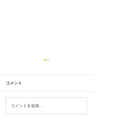
コメント
コメントを追加…
第434回 2026年7月度「あ
第434回 2026
んざん段位」検定試験 合
ろばん段位」検
格発表。
格発表。