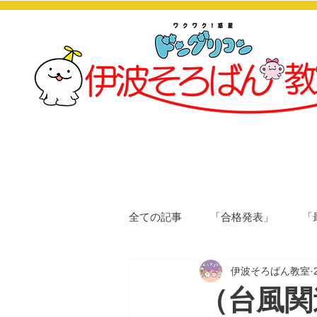
全ての記事
「合格発表」
「
伊波そろばん教室
（台風関