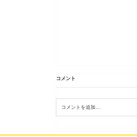
コメント
コメントを追加…
連日の速報！フラッシュ暗算
十段誕生！