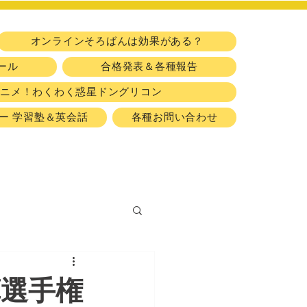
​習い事
オンラインそろばんは効果がある？
ール
合格発表＆各種報告
アニメ！わくわく惑星ドングリコン
ー 学習塾＆英会話
各種お問い合わせ
算選手権